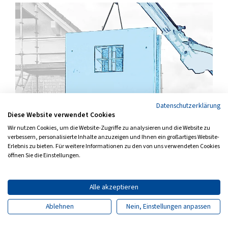
Datenschutzerklärung
Diese Website verwendet Cookies
Wir nutzen Cookies, um die Website-Zugriffe zu analysieren und die Website zu
verbessern, personalisierte Inhalte anzuzeigen und Ihnen ein großartiges Website-
Auf einen Blick
Erlebnis zu bieten. Für weitere Informationen zu den von uns verwendeten Cookies
Energetische Sanierung: nachhaltig und sicher
öffnen Sie die Einstellungen.
Gebäude auf Vordermann zu bringen und für die
Zukunft fit zu machen, bedeutet viel Arbeit und ist
Alle akzeptieren
verbunden mit der ein oder anderen Gefährdung für
Ablehnen
Nein, Einstellungen anpassen
Sicherheit und Gesundheit.