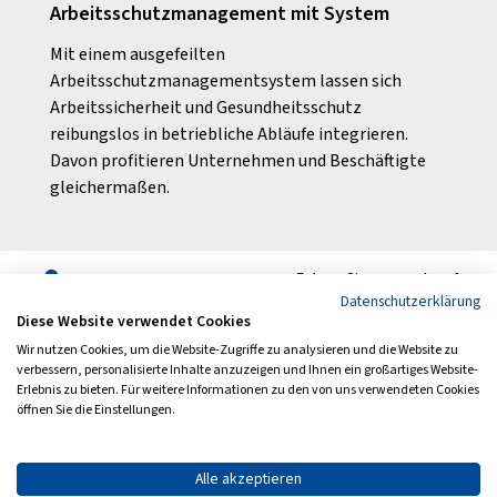
Arbeitsschutzmanagement mit System
Bots
r BG
Mit einem ausgefeilten
BAU A
Arbeitsschutzmanagementsystem lassen sich
Präve
Arbeitssicherheit und Gesundheitsschutz
BG BA
reibungslos in betriebliche Abläufe integrieren.
dahin
Davon profitieren Unternehmen und Beschäftigte
gleichermaßen.
Folgen Sie uns auch auf
Datenschutzerklärung
Diese Website verwendet Cookies
Wir nutzen Cookies, um die Website-Zugriffe zu analysieren und die Website zu
verbessern, personalisierte Inhalte anzuzeigen und Ihnen ein großartiges Website-
Erlebnis zu bieten. Für weitere Informationen zu den von uns verwendeten Cookies
Archiv
Newsletter
öffnen Sie die Einstellungen.
Impressum
Datenschutz
Barrierefreiheit
Kontakt
Alle akzeptieren