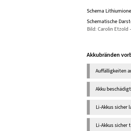
Schema Lithiumione
Schematische Darste
Bild: Carolin Etzold
Akkubränden vor
Auffälligkeiten
Verformt oder 
Akku beschädigt
Geruch, ist er
zur Abgabe a
Das gilt auch,
Li-Akkus sicher 
Transport od
Li-Akkus weni
Li-Akkus sicher 