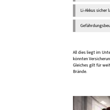
ausgestattete
vorgesehene 
Solche Boxen 
Li-Akkus sicher 
Lithiumbatter
Die Bedingung
Gefährdungsbeu
Brandrisiko hö
geladen werde
Unternehmerin
dem Baustelle
genannten Maß
All dies liegt im U
und alle unte
könnten Versicheru
Gleiches gilt für w
Brände.