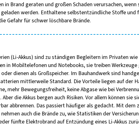
n in Brand geraten und großen Schaden verursachen, wenn si
 geladen werden. Enthaltene selbstentzündliche Stoffe und f
die Gefahr für schwer löschbare Brände.
ien (Li-Akkus) sind zu ständigen Begleitern im Privaten wie 
en in Mobiltelefonen und Notebooks, sie treiben Werkzeuge
n oder dienen als Großspeicher. Im Bauhandwerk sind handg
tterien mittlerweile Standard. Die Vorteile liegen auf der H
ine, mehr Bewegungsfreiheit, keine Abgase wie bei Verbre
t. Aber die Akkus bergen auch Risiken. Vor allem können sie s
rbar abbrennen. Das passiert häufiger als gedacht. Mit de
s nehmen auch die Brände zu, wie Statistiken der Versicheru
eder fünfte Elektrobrand auf Entzündung eines Li-Akkus zurü