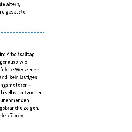
e altern,
reigesetzter
im Arbeitsalltag
 genauso wie
eführte Werkzeuge
and: kein lästiges
nnungsmotoren–
ich selbst entzünden
m zunehmenden
ngsbranche zeigen.
ckzuführen.