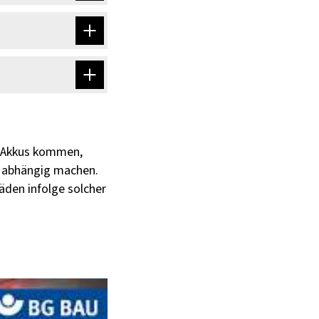
Aufbewahrung
bei das
nwesenheit
sstätte oder
 mit den
rten erstellen
Li-Akkus kommen,
n abhängig machen.
äden infolge solcher