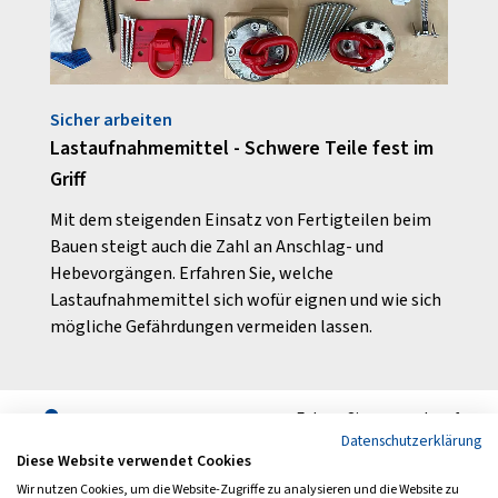
Sicher arbeiten
Aus U
Lastaufnahmemittel - Schwere Teile fest im
Aus 
Griff
ie
Ein s
leben
Mit dem steigenden Einsatz von Fertigteilen beim
hren
geeig
Bauen steigt auch die Zahl an Anschlag- und
unver
Hebevorgängen. Erfahren Sie, welche
Lastaufnahmemittel sich wofür eignen und wie sich
mögliche Gefährdungen vermeiden lassen.
Folgen Sie uns auch auf
Datenschutzerklärung
Diese Website verwendet Cookies
Wir nutzen Cookies, um die Website-Zugriffe zu analysieren und die Website zu