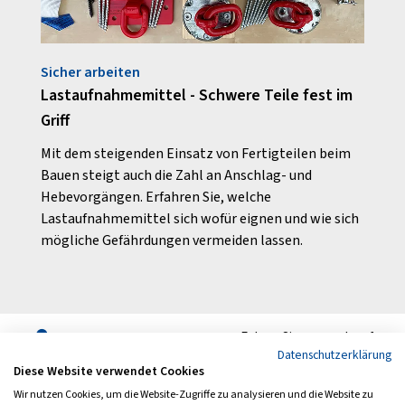
Sicher arbeiten
Gut v
Lastaufnahmemittel - Schwere Teile fest im
Arbei
Griff
Arbe
t, ist
und
Mit dem steigenden Einsatz von Fertigteilen beim
Damit
Bauen steigt auch die Zahl an Anschlag- und
gesun
Hebevorgängen. Erfahren Sie, welche
Erkra
Lastaufnahmemittel sich wofür eignen und wie sich
arbei
mögliche Gefährdungen vermeiden lassen.
darüb
müsse
Folgen Sie uns auch auf
Datenschutzerklärung
Diese Website verwendet Cookies
Wir nutzen Cookies, um die Website-Zugriffe zu analysieren und die Website zu