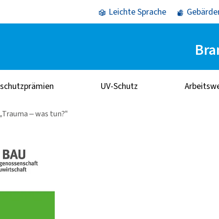
Leichte Sprache
Gebärde
Bra
sschutzprämien
UV-Schutz
Arbeitsw
„Trauma – was tun?“