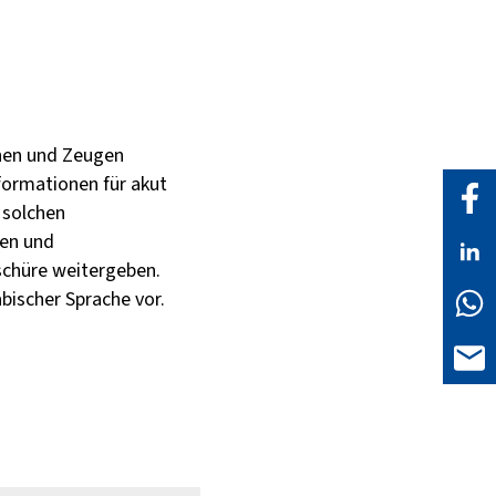
nnen und Zeugen
nformationen für akut
 solchen
nen und
schüre weitergeben.
abischer Sprache vor.