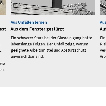
Aus Unfällen lernen
Aus
est
Aus dem Fenster gestürzt
Au
Ein schwerer Sturz bei der Glasreinigung hatte
Ein
lebenslange Folgen. Der Unfall zeigt, warum
Ris
n
geeignete Arbeitsmittel und Absturzschutz
ver
-
unverzichtbar sind.
Arb
wie
en.