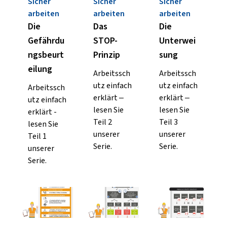
Sicher
Sicher
Sicher
arbeiten
arbeiten
arbeiten
Die
Das
Die
Gefährdu
STOP-
Unterwei
ngsbeurt
Prinzip
sung
eilung
Arbeitssch
Arbeitssch
utz einfach
utz einfach
Arbeitssch
erklärt –
erklärt –
utz einfach
lesen Sie
lesen Sie
erklärt -
Teil 2
Teil 3
lesen Sie
unserer
unserer
Teil 1
Serie.
Serie.
unserer
Serie.