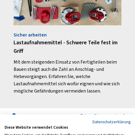
Sicher arbeiten
Rund
ike-
Lastaufnahmemittel - Schwere Teile fest im
Unfal
Griff
Sturz
Das S
Mit dem steigenden Einsatz von Fertigteilen beim
Arbei
Bauen steigt auch die Zahl an Anschlag- und
Tätig
Hebevorgängen. Erfahren Sie, welche
Lastaufnahmemittel sich wofür eignen und wie sich
mögliche Gefährdungen vermeiden lassen.
Folgen Sie uns auch auf
Datenschutzerklärung
Diese Website verwendet Cookies