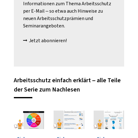
Informationen zum Thema Arbeitsschutz
verantwortlich.
Auf diese Weise
per E-Mail – so etwa auch Hinweise zu
kommen im ASA sowohl Fachleute für
neuen Arbeitsschutzprämien und
Arbeitsschutz, Beschäftigten-
Seminarangeboten.
Vertreterinnen und -Vertreter als auch
Entscheiderinnen und Entscheider
Jetzt abonnieren!
zusammen.
Arbeitsschutz einfach erklärt – alle Teile
der Serie zum Nachlesen