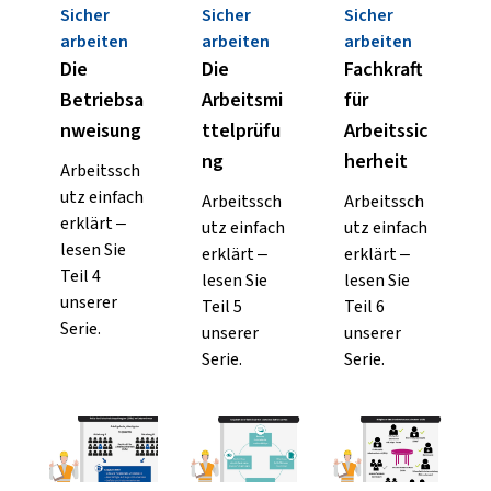
Sicher
Sicher
Sicher
arbeiten
arbeiten
arbeiten
Die
Die
Fachkraft
Betriebsa
Arbeitsmi
für
nweisung
ttelprüfu
Arbeitssic
ng
herheit
Arbeitssch
utz einfach
Arbeitssch
Arbeitssch
erklärt –
utz einfach
utz einfach
lesen Sie
erklärt –
erklärt –
Teil 4
lesen Sie
lesen Sie
unserer
Teil 5
Teil 6
Serie.
unserer
unserer
Serie.
Serie.