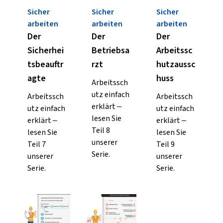
Sicher
Sicher
Sicher
arbeiten
arbeiten
arbeiten
Der
Der
Der
Sicherhei
Betriebsa
Arbeitssc
tsbeauftr
rzt
hutzaussc
agte
huss
Arbeitssch
utz einfach
Arbeitssch
Arbeitssch
erklärt –
utz einfach
utz einfach
lesen Sie
erklärt –
erklärt –
Teil 8
lesen Sie
lesen Sie
unserer
Teil 7
Teil 9
Serie.
unserer
unserer
Serie.
Serie.