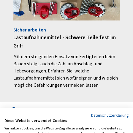
Sicher arbeiten
Aus U
Lastaufnahmemittel - Schwere Teile fest im
Aus 
Griff
ie
Ein s
leben
Mit dem steigenden Einsatz von Fertigteilen beim
hren
geeig
Bauen steigt auch die Zahl an Anschlag- und
unver
Hebevorgängen. Erfahren Sie, welche
Lastaufnahmemittel sich wofür eignen und wie sich
mögliche Gefährdungen vermeiden lassen.
Folgen Sie uns auch auf
Datenschutzerklärung
Diese Website verwendet Cookies
Wir nutzen Cookies, um die Website-Zugriffe zu analysieren und die Website zu