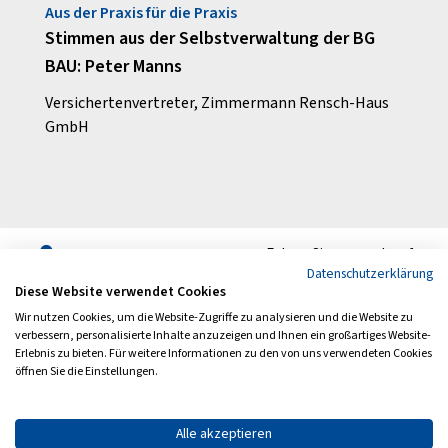
Aus der Praxis für die Praxis
Schw
BG
Stimmen aus der Selbstverwaltung der BG
Auf 
BAU: Peter Manns
Sie si
veran
eterin
Versichertenvertreter, Zimmermann Rensch-Haus
Gerüs
GmbH
zumei
Schu
Folgen Sie uns auch auf
Datenschutzerklärung
Diese Website verwendet Cookies
Wir nutzen Cookies, um die Website-Zugriffe zu analysieren und die Website zu
verbessern, personalisierte Inhalte anzuzeigen und Ihnen ein großartiges Website-
Erlebnis zu bieten. Für weitere Informationen zu den von uns verwendeten Cookies
Archiv
Newsletter
öffnen Sie die Einstellungen.
Impressum
Datenschutz
Barrierefreiheit
Kontakt
Alle akzeptieren