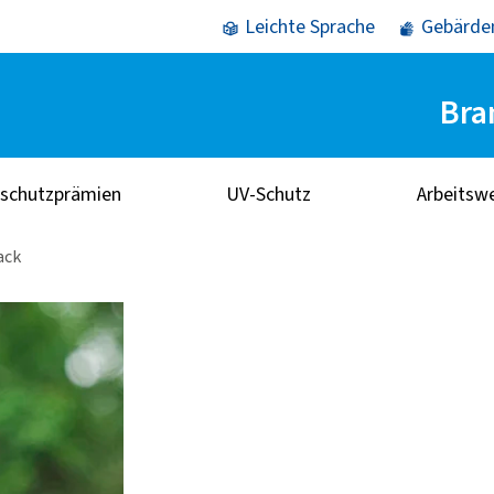
Leichte Sprache
Gebärde
Bra
sschutzprämien
UV-Schutz
Arbeitsw
ack