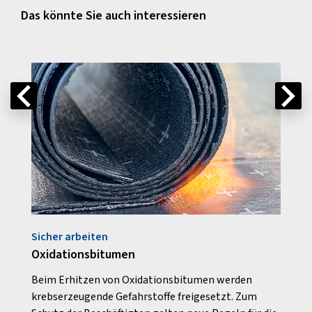
Das könnte Sie auch interessieren
Sicher arbeiten
Schw
Oxidationsbitumen
Von 
? Das
Beim Erhitzen von Oxidationsbitumen werden
Recht
U.
krebserzeugende Gefahrstoffe freigesetzt. Zum
verme