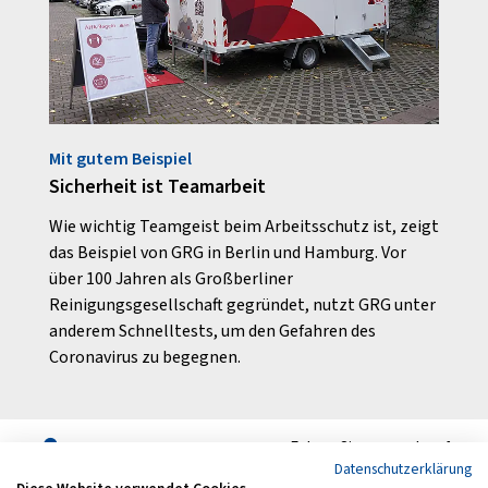
Mit gutem Beispiel
Schw
Sicherheit ist Teamarbeit
Siche
Wie wichtig Teamgeist beim Arbeitsschutz ist, zeigt
Kein 
n.
das Beispiel von GRG in Berlin und Hamburg. Vor
für R
über 100 Jahren als Großberliner
der P
Reinigungsgesellschaft gegründet, nutzt GRG unter
zählen
anderem Schnelltests, um den Gefahren des
Absti
Coronavirus zu begegnen.
Folgen Sie uns auch auf
Datenschutzerklärung