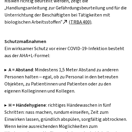
Risiken richtig beurteilt werden, zeigt die
„Handlungsanleitung zur Gefährdungsbeurteilung und für die
Unterrichtung der Beschäftigten bei Tätigkeiten mit
biologischen Arbeitsstoffen“
(TRBA 400)
.
Schutzmaßnahmen
Ein wirksamer Schutz vor einer COVID­-19-­Infektion besteht
aus der AHA+L-­Formel:
▸
A = Abstand
: Mindestens 1,5 Meter Abstand zu anderen
Personen halten – egal, ob zu Personal in den betreuten
Objekten, zu Patientinnen und Patienten oder zu den
eigenen Kolleginnen und Kollegen.
▸
H = Händehygiene
: richtiges Händewaschen in fünf
Schritten: nass machen, rundum einseifen, Zeit zum
Einwirken lassen, gründlich abspülen, sorgfältig abtrocknen.
Wenn keine ausreichenden Möglichkeiten zum