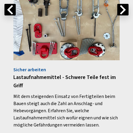
Sicher arbeiten
Rund
er
Lastaufnahmemittel - Schwere Teile fest im
Unfal
Griff
 im
Sturz
vor
Das S
Mit dem steigenden Einsatz von Fertigteilen beim
Arbei
Bauen steigt auch die Zahl an Anschlag- und
kten
Tätig
Hebevorgängen. Erfahren Sie, welche
Lastaufnahmemittel sich wofür eignen und wie sich
mögliche Gefährdungen vermeiden lassen.