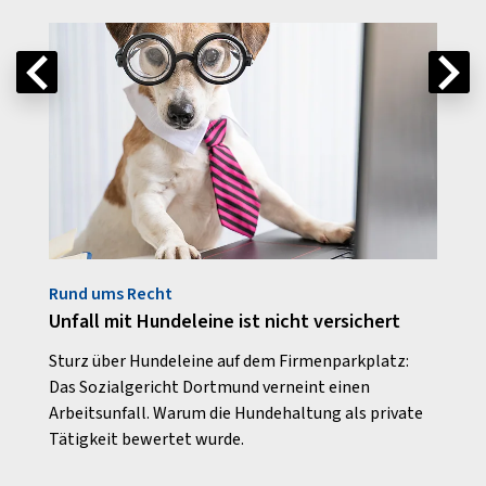
Rund ums Recht
Aus U
Unfall mit Hundeleine ist nicht versichert
Aus 
ie
Sturz über Hundeleine auf dem Firmenparkplatz:
Ein s
Das Sozialgericht Dortmund verneint einen
leben
hren
Arbeitsunfall. Warum die Hundehaltung als private
geeig
Tätigkeit bewertet wurde.
unver