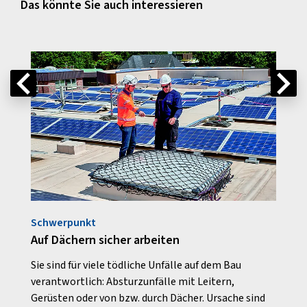
Das könnte Sie auch interessieren
Schwerpunkt
Info
"
Auf Dächern sicher arbeiten
Gren
le
Sie sind für viele tödliche Unfälle auf dem Bau
Nachs
verantwortlich: Absturzunfälle mit Leitern,
en
Gerüsten oder von bzw. durch Dächer. Ursache sind