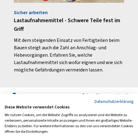
Sicher arbeiten
Aus U
Lastaufnahmemittel - Schwere Teile fest im
Aus 
Griff
ie
Ein s
leben
Mit dem steigenden Einsatz von Fertigteilen beim
hren
geeig
Bauen steigt auch die Zahl an Anschlag- und
unver
Hebevorgängen. Erfahren Sie, welche
Lastaufnahmemittel sich wofür eignen und wie sich
mögliche Gefährdungen vermeiden lassen.
Folgen Sie uns auch auf
Datenschutzerklärung
Diese Website verwendet Cookies
Wir nutzen Cookies, um die Website-Zugriffe zu analysieren und die Website zu
verbessern, personalisierte Inhalte anzuzeigen und Ihnen ein großartiges Website-
Erlebnis zu bieten. Für weitere Informationen zu den von uns verwendeten Cookies
Archiv
Newsletter
öffnen Sie die Einstellungen.