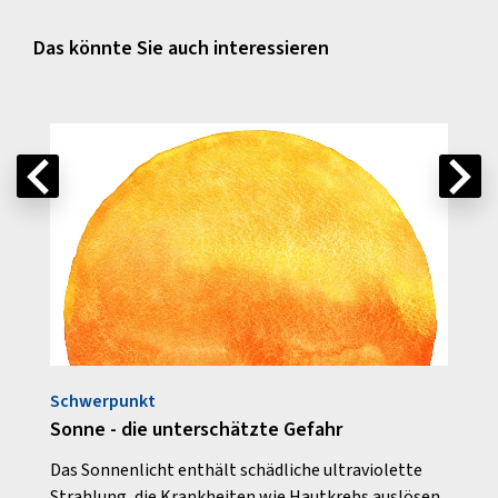
Das könnte Sie auch interessieren
Schwerpunkt
Auf e
Sonne - die unterschätzte Gefahr
Wann
er
Das Sonnenlicht enthält schädliche ultraviolette
Die U
Strahlung, die Krankheiten wie Hautkrebs aus­lösen
Aller