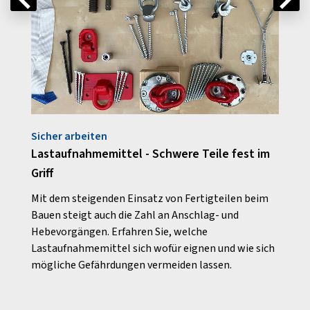
Sicher arbeiten
Rund
ls
Lastaufnahmemittel - Schwere Teile fest im
Gute 
Griff
Akku
en
Mit dem steigenden Einsatz von Fertigteilen beim
Was A
Bauen steigt auch die Zahl an Anschlag- und
steue
Hebevorgängen. Erfahren Sie, welche
Brand
Lastaufnahmemittel sich wofür eignen und wie sich
mögliche Gefährdungen vermeiden lassen.