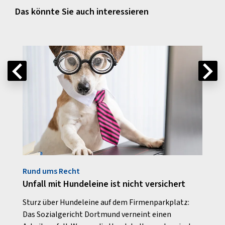
Das könnte Sie auch interessieren
Rund ums Recht
Im Ge
ike-
Unfall mit Hundeleine ist nicht versichert
Die 
Arbe
Sturz über Hundeleine auf dem Firmenparkplatz:
gest
Das Sozialgericht Dortmund verneint einen