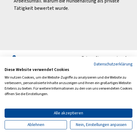
Arbeitsunfall. Warum die Hundehaltung als private
Arbei
Tätigkeit bewertet wurde.
Fokus
wicht
davon
Vorst
Folgen Sie uns auch auf
Datenschutzerklärung
Diese Website verwendet Cookies
Wir nutzen Cookies, um die Website-Zugriffe zu analysieren und die Website zu
verbessern, personalisierte Inhalte anzuzeigen und Ihnen ein großartiges Website-
Erlebnis zu bieten. Für weitere Informationen zu den von uns verwendeten Cookies
Archiv
Newsletter
öffnen Sie die Einstellungen.
Impressum
Datenschutz
Barrierefreiheit
Kontakt
Alle akzeptieren
Ablehnen
Nein, Einstellungen anpassen