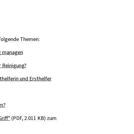
 folgende Themen:
ig managen
r Reinigung?
sthelferin und Ersthelfer
om?
riff"
(PDF, 2.011 KB) zum