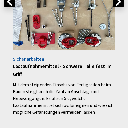
Sicher arbeiten
Aus U
Lastaufnahmemittel - Schwere Teile fest im
Aus 
Griff
ie
Ein s
leben
Mit dem steigenden Einsatz von Fertigteilen beim
hren
geeig
Bauen steigt auch die Zahl an Anschlag- und
unver
Hebevorgängen. Erfahren Sie, welche
Lastaufnahmemittel sich wofür eignen und wie sich
mögliche Gefährdungen vermeiden lassen.