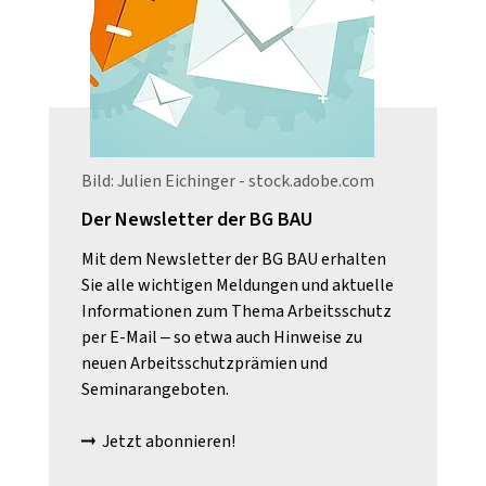
Bild: dragoncello - stock.adobe.com
Die Anschlagmittel werden um die Last
gelegt, die freien Enden durch das
jeweilige Gegenende nach oben geführt
Bild: Julien Eichinger - stock.adobe.com
und an den Lasthaken oder eine Traverse
Der Newsletter der BG BAU
gehängt.
Mit dem Newsletter der BG BAU erhalten
Sie alle wichtigen Meldungen und aktuelle
Informationen zum Thema Arbeitsschutz
per E-Mail – so etwa auch Hinweise zu
neuen Arbeitsschutzprämien und
Seminarangeboten.
Jetzt abonnieren!