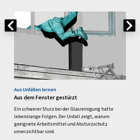
Aus Unfällen lernen
Aus U
Aus dem Fenster gestürzt
Auf 
etet
Ein schwerer Sturz bei der Glasreinigung hatte
Ein t
gung.
lebenslange Folgen. Der Unfall zeigt, warum
Risik
geeignete Arbeitsmittel und Absturzschutz
verde
unverzichtbar sind.
auf D