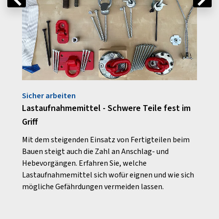
Sicher arbeiten
Rund
ls
Lastaufnahmemittel - Schwere Teile fest im
Gute 
Griff
Akku
en
Mit dem steigenden Einsatz von Fertigteilen beim
Was A
Bauen steigt auch die Zahl an Anschlag- und
steue
Hebevorgängen. Erfahren Sie, welche
Brand
Lastaufnahmemittel sich wofür eignen und wie sich
mögliche Gefährdungen vermeiden lassen.