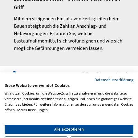
Griff
Sturz
Das S
Mit dem steigenden Einsatz von Fertigteilen beim
Arbei
Bauen steigt auch die Zahl an Anschlag- und
Tätig
Hebevorgängen. Erfahren Sie, welche
Lastaufnahmemittel sich wofür eignen und wie sich
mögliche Gefährdungen vermeiden lassen.
Folgen Sie uns auch auf
Datenschutzerklärung
Diese Website verwendet Cookies
Wir nutzen Cookies, um die Website-Zugriffe zu analysieren und die Website zu
verbessern, personalisierte Inhalte anzuzeigen und Ihnen ein großartiges Website-
Erlebnis zu bieten. Für weitere Informationen zu den von uns verwendeten Cookies
Archiv
Newsletter
öffnen Sie die Einstellungen.
Impressum
Datenschutz
Barrierefreiheit
Kontakt
Alle akzeptieren