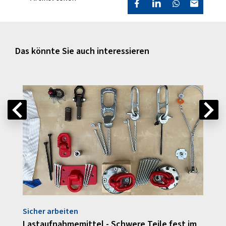
Das könnte Sie auch interessieren
Sicher arbeiten
Rund
ike-
Lastaufnahmemittel - Schwere Teile fest im
Unfal