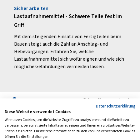
Sicher arbeiten
Siche
ls
Lastaufnahmemittel - Schwere Teile fest im
Dem 
Griff
Die R
vielf
en
Mit dem steigenden Einsatz von Fertigteilen beim
Doch 
Bauen steigt auch die Zahl an Anschlag- und
Hebevorgängen. Erfahren Sie, welche
Lastaufnahmemittel sich wofür eignen und wie sich
mögliche Gefährdungen vermeiden lassen.
Folgen Sie uns auch auf
Datenschutzerklärung
Diese Website verwendet Cookies
Wir nutzen Cookies, um die Website-Zugriffe zu analysieren und die Website zu
verbessern, personalisierte Inhalte anzuzeigen und Ihnen ein großartiges Website-
Erlebnis zu bieten. Für weitere Informationen zu den von uns verwendeten Cookies
Archiv
Newsletter
öffnen Sie die Einstellungen.