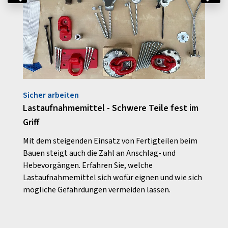
Sicher arbeiten
Rund
ls
Lastaufnahmemittel - Schwere Teile fest im
Gute 
Griff
Akku
en
Mit dem steigenden Einsatz von Fertigteilen beim
Was A
Bauen steigt auch die Zahl an Anschlag- und
steue
Hebevorgängen. Erfahren Sie, welche
Brand
Lastaufnahmemittel sich wofür eignen und wie sich
mögliche Gefährdungen vermeiden lassen.