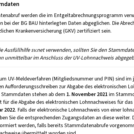
mmdaten
tenabruf werden die im Entgeltabrechnungsprogramm ver
 bei der BG BAU hinterlegten Daten abgeglichen. Die Abre
ichen Krankenversicherung (GKV) zertifiziert sein.
e Ausfüllhilfe sv.net verwenden, sollten Sie den Stammdate
n unmittelbar im Anschluss der UV-Lohnnachweis abgegeb
um UV-Meldeverfahren (Mitgliedsnummer und PIN) sind im j
n Aufforderungsschreiben zur Abgabe des elektronischen L
len Stammdaten stehen ab dem
1. November 2021
im Stammd
ist für die Abgabe des elektronischen Lohnnachweises für das
ar 2022
. Falls der elektronische Lohnnachweis von einer loh
eben Sie die entsprechenden Zugangsdaten an diese weiter.
informiert werden, falls bereits Stammdatenabrufe vorgeno
achweise übermittelt worden sind.