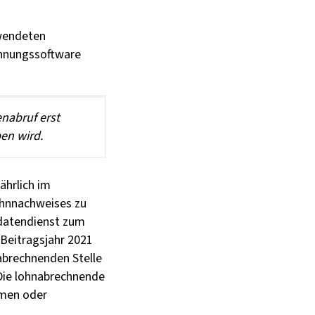
wendeten
chnungssoftware
nabruf erst
en wird.
ährlich im
ohnnachweises zu
atendienst zum
 Beitragsjahr 2021
nabrechnenden Stelle
 Die lohnabrechnende
mmen oder