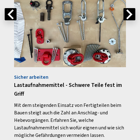
Sicher arbeiten
Arbei
Lastaufnahmemittel - Schwere Teile fest im
Droh
Griff
tage
Der E
e und
Gebäu
Mit dem steigenden Einsatz von Fertigteilen beim
r
allem
Bauen steigt auch die Zahl an Anschlag- und
Gefah
Hebevorgängen. Erfahren Sie, welche
mit Wi
Lastaufnahmemittel sich wofür eignen und wie sich
mögliche Gefährdungen vermeiden lassen.