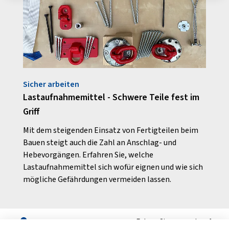
Sicher arbeiten
Arbei
Lastaufnahmemittel - Schwere Teile fest im
Droh
Griff
tage
Der E
e und
Gebäu
Mit dem steigenden Einsatz von Fertigteilen beim
r
allem
Bauen steigt auch die Zahl an Anschlag- und
Gefah
Hebevorgängen. Erfahren Sie, welche
mit Wi
Lastaufnahmemittel sich wofür eignen und wie sich
mögliche Gefährdungen vermeiden lassen.
Folgen Sie uns auch auf