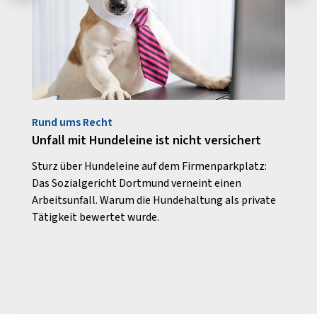
Rund ums Recht
Im Ge
Unfall mit Hundeleine ist nicht versichert
Die 
Arbe
tage
Sturz über Hundeleine auf dem Firmenparkplatz:
gest
e und
Das Sozialgericht Dortmund verneint einen
r
Arbeitsunfall. Warum die Hundehaltung als private
Arbei
Tätigkeit bewertet wurde.
Fokus
wicht
davon
Vorst