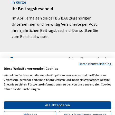
In Kürze
Rund
Ihr Beitragsbescheid
Coron
oder 
Im April erhalten die der BG BAU zugehörigen
unfall
Unternehmen und freiwillig Versicherte per Post
Ob ei
ihren jährlichen Beitragsbescheid. Das sollten Sie
Versic
zum Bescheid wissen.
geprüf
Folgen Sie uns auch auf
Datenschutzerklärung
Diese Website verwendet Cookies
Wir nutzen Cookies, um die Website-Zugriffe zu analysieren und die Website zu
verbessern, personalisierte Inhalte anzuzeigen und Ihnen ein großartiges Website-
Erlebnis zu bieten. Für weitere Informationen zu den von uns verwendeten Cookies
Archiv
Newsletter
öffnen Sie die Einstellungen.
Impressum
Datenschutz
Barrierefreiheit
Kontakt
Alle akzeptieren