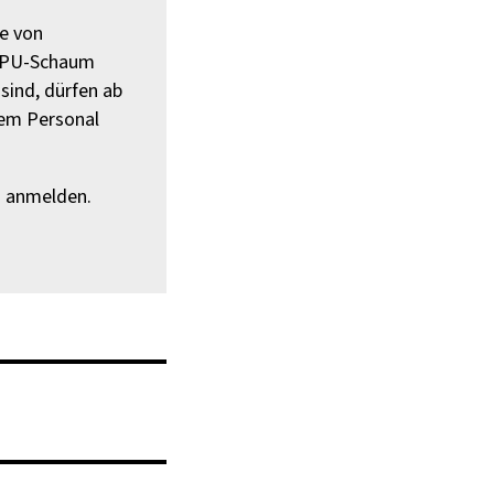
e von
n PU-Schaum
ind, dürfen ab
tem Personal
d anmelden.