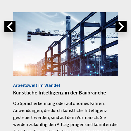
Arbeitswelt im Wandel
Arbei
Künstliche Intelligenz in der Baubranche
Gefl
ation
Ob Spracherkennung oder autonomes Fahren:
Am Hi
Anwendungen, die durch künstliche Intelligenz
oder 
und
gesteuert werden, sind auf dem Vormarsch. Sie
bezei
werden zukünftig den Alltag prägen und könnten die
Arbei