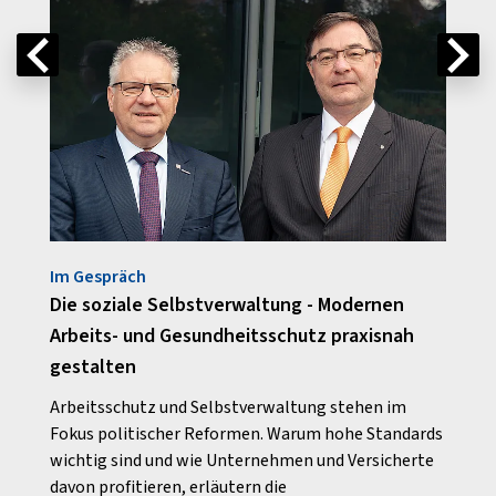
Im Gespräch
Auf e
Die soziale Selbstverwaltung - Modernen
So fu
Arbeits- und Gesundheitsschutz praxisnah
Intel
gestalten
von t
 und
Schäd
Arbeitsschutz und Selbstverwaltung stehen im
geste
Fokus politischer Reformen. Warum hohe Standards
wichtig sind und wie Unternehmen und Versicherte
davon profitieren, erläutern die