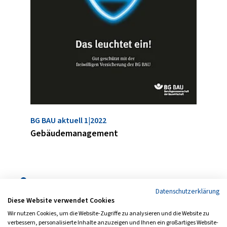
BG BAU aktuell 1|2022
BG BAU 
Gebäudemanagement
Rohba
Folgen Sie uns auch auf
Datenschutzerklärung
Diese Website verwendet Cookies
Wir nutzen Cookies, um die Website-Zugriffe zu analysieren und die Website zu
verbessern, personalisierte Inhalte anzuzeigen und Ihnen ein großartiges Website-