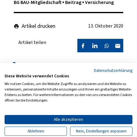
BG BAU-Mitgliedschaft
Beitrag
Versicherung
Artikel drucken
13. Oktober 2020
Artikel teilen
Folgen Sie uns auch auf
Datenschutzerklärung
Diese Website verwendet Cookies
Wir nutzen Cookies, um die Website-Zugriffe zu analysieren und die Website zu
verbessern, personalisierte Inhalte anzuzeigen und Ihnen ein großartiges Website-
Erlebnis zu bieten. Für weitere Informationen zu den von uns verwendeten Cookies
Archiv
Newsletter
öffnen Sie die Einstellungen.
Impressum
Datenschutz
Barrierefreiheit
Kontakt
Alle akzeptieren
Ablehnen
Nein, Einstellungen anpassen