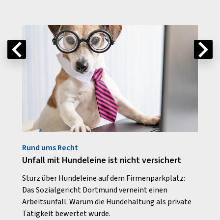
Rund ums Recht
Im Ge
Unfall mit Hundeleine ist nicht versichert
Die 
Arbe
tage
Sturz über Hundeleine auf dem Firmenparkplatz:
gest
e und
Das Sozialgericht Dortmund verneint einen
r
Arbeitsunfall. Warum die Hundehaltung als private
Arbei
Tätigkeit bewertet wurde.
Fokus