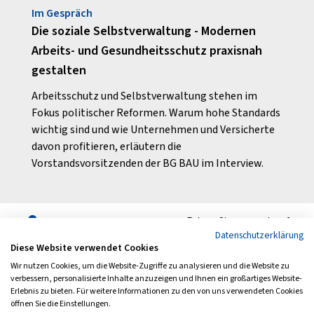
Im Gespräch
Auf e
Die soziale Selbstverwaltung - Modernen
So fu
Arbeits- und Gesundheitsschutz praxisnah
etet
Intel
gestalten
gung.
von t
Schäd
Arbeitsschutz und Selbstverwaltung stehen im
geste
Fokus politischer Reformen. Warum hohe Standards
wichtig sind und wie Unternehmen und Versicherte
davon profitieren, erläutern die
Vorstandsvorsitzenden der BG BAU im Interview.
Folgen Sie uns auch auf
Datenschutzerklärung
Diese Website verwendet Cookies
Wir nutzen Cookies, um die Website-Zugriffe zu analysieren und die Website zu
verbessern, personalisierte Inhalte anzuzeigen und Ihnen ein großartiges Website-
Erlebnis zu bieten. Für weitere Informationen zu den von uns verwendeten Cookies
Archiv
Newsletter
öffnen Sie die Einstellungen.